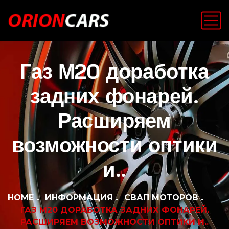
Газ М20 доработка
задних фонарей.
Расширяем
возможности оптики
и..
HOME
ИНФОРМАЦИЯ
СВАП МОТОРОВ
ГАЗ М20 ДОРАБОТКА ЗАДНИХ ФОНАРЕЙ.
РАСШИРЯЕМ ВОЗМОЖНОСТИ ОПТИКИ И..