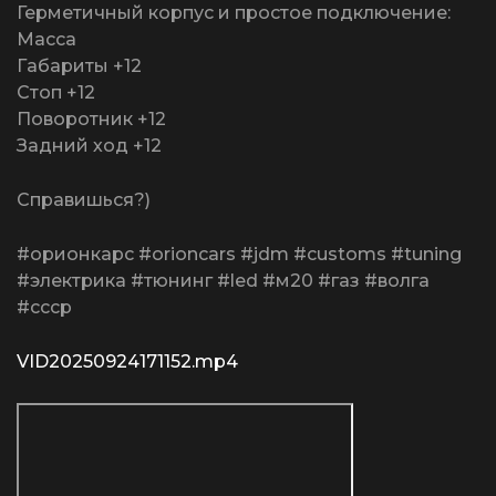
Герметичный корпус и простое подключение:
Масса
Габариты +12
Стоп +12
Поворотник +12
Задний ход +12
Справишься?)
#орионкарс #orioncars #jdm #customs #tuning
#электрика #тюнинг #led #м20 #газ #волга
#ссср
VID20250924171152.mp4