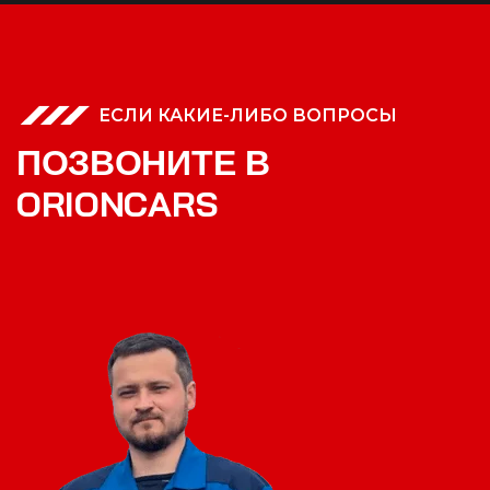
ЕСЛИ КАКИЕ-ЛИБО ВОПРОСЫ
П
О
З
В
О
Н
И
Т
Е
В
O
R
I
O
N
C
A
R
S