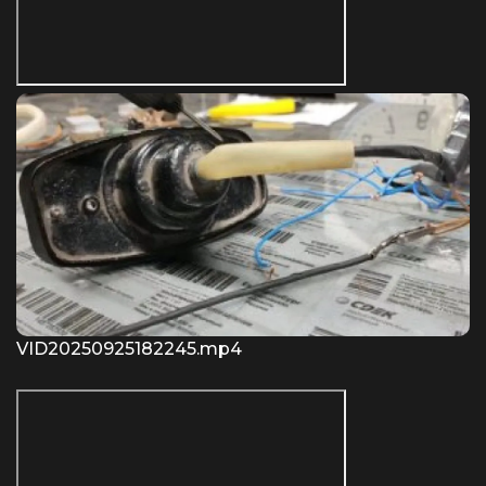
VID20250925182245.mp4