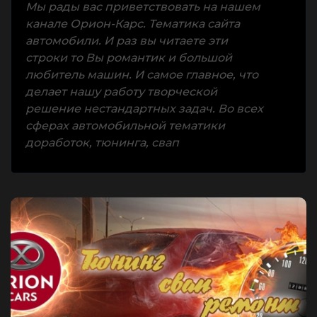
Мы рады вас приветствовать на нашем
канале Орион-Карс. Тематика сайта
автомобили. И раз вы читаете эти
строки то Вы романтик и большой
любитель машин. И самое главное, что
делает нашу работу творческой
решение нестандартных задач. Во всех
сферах автомобильной тематики
доработок, тюнинга, свап