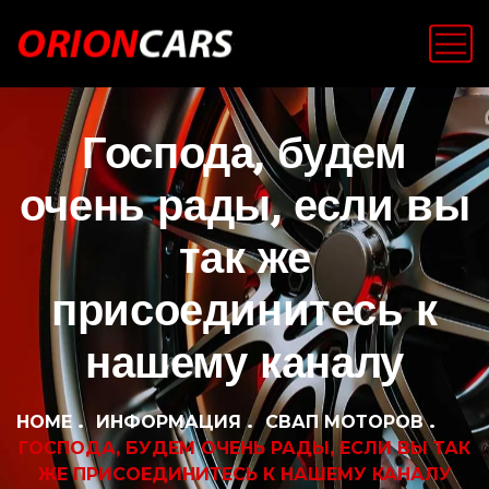
Господа, будем
очень рады, если вы
так же
присоединитесь к
нашему каналу
HOME
ИНФОРМАЦИЯ
СВАП МОТОРОВ
ГОСПОДА, БУДЕМ ОЧЕНЬ РАДЫ, ЕСЛИ ВЫ ТАК
ЖЕ ПРИСОЕДИНИТЕСЬ К НАШЕМУ КАНАЛУ