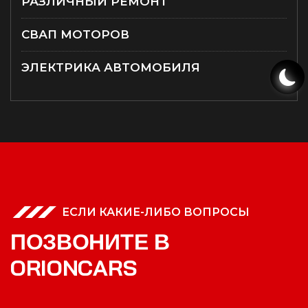
РАЗЛИЧНЫЙ РЕМОНТ
СВАП МОТОРОВ
ЭЛЕКТРИКА АВТОМОБИЛЯ
ЕСЛИ КАКИЕ-ЛИБО ВОПРОСЫ
П
О
З
В
О
Н
И
Т
Е
В
O
R
I
O
N
C
A
R
S