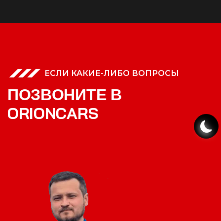
ЕСЛИ КАКИЕ-ЛИБО ВОПРОСЫ
П
О
З
В
О
Н
И
Т
Е
В
O
R
I
O
N
C
A
R
S