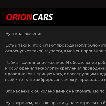
Так же, есть такие, кто любит цветные провода: м
таким отвечать? Не знал – не лезь. И если что – н
диагностику через обд 2 разъем. Шаловливые ручо
практически не осталось:)))
Ну и в заключение
Есть и такие, что считают провода могут обломит
отдохнуть от такой глупости, в момент произноше
Пайка – соединение жесткое. И обеспечение раб
и соблюдения технологии крепления проводника 
проводников в единую косу, с последующим надё
всей, что ты не вибрировал сам жгут проводов и
Это как веник: об колено веник не сломать. Но по
Ну а впрочем, за свою практику насмотрелся на ба
Таким, автоматом, билет на отдых )