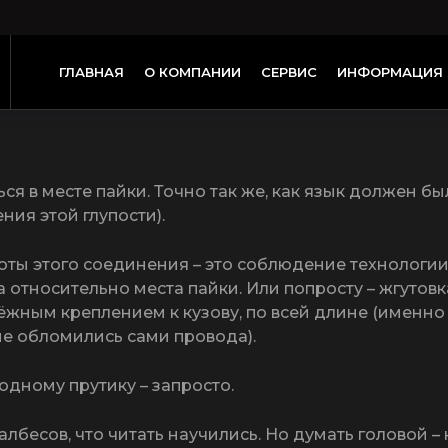
ол, как мы будем разбираться в электрике, если что 
е наступит. Если же и загорится чек – твое действие 
нки не запускать в провода. К счастью, таких,
ься в месте пайки. Точно так же, как язык должен бы
ния этой глупости).
оты этого соединения – это соблюдение технологии
относительно места пайки. Или попросту – жгутовк
жным креплением к кузову, по всей длине (именно
 не обломились сами провода).
 одному прутику – запросто.
лбесов, что читать научились. Но думать головой – 