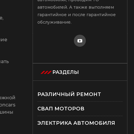
е,
ние
мать
ложной
oncars
ашины