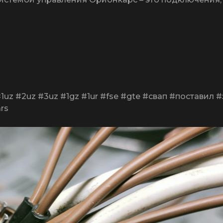
1uz #2uz #3uz #1gz #1ur #fse #gte #свап #поставил 
rs