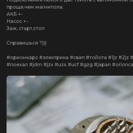
проще,чем магнитола:
АКБ +-
Насос +-
Заж, старт,стоп
Справишься ?)))
#орионкарс #электрика #свап #тойота #1jz #2jz #
#поехал #jdm #jzx #uzs #ucf #gzg #japan #orionca