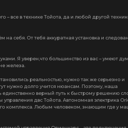
о – все в технике Тойота, да и любой другой техник
ём на себя. От тебя аккуратная установка и следова
уками. Я уверен,что большинство из вас – умеют ду
не железа.
 становились реальностью, нужно так же серьезно и
 тут нужно долго учится нюансам. Поэтому, наша
ть единственно верный путь к быстрому решению с
 управления двс Тойота. Автономная электрика Ori
вого комплекса. Любым человеком, знающим где у м
истемой управления Орионкарс – это подключения,