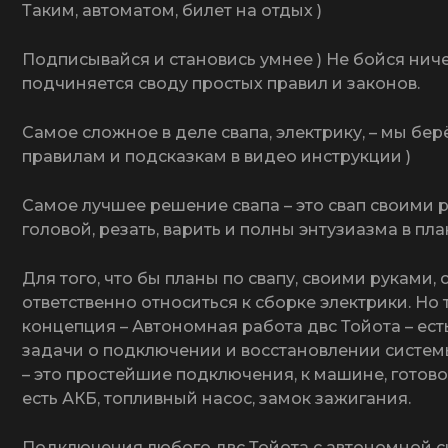
Подписывайся и становись умнее ) Не бойся ничег
подчиняется своду простых правил и законов.
Самое сложное в деле свапа, электрику, – мы бер
правилам и подсказкам в видео инструкции )
Самое лучшее решение свапа – это свап своими р
головой, резать, варить и полны энтузиазма в пла
Для того, что бы планы по свапу, своими руками,
ответственно относиться к сборке электрики. Но
концепция – Автономная работа двс Тойота – ес
задачи о подключении и восстановлении системы
– это простейшие подключения, к машине, гото
есть АКБ, топливный насос, замок зажигания.
Подключения любого двс Тойота с автономной с