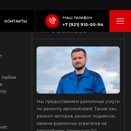
? Что
сделать
л
 пайки
а
 по
нет.