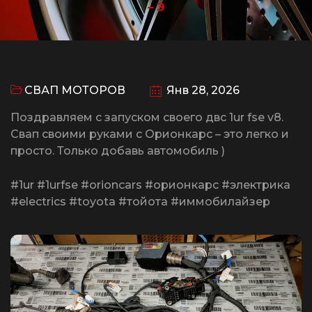
– Э
СВАП МОТОРОВ
Янв 28, 2026
Поздравляем с запуском своего двс 1ur fse v8.
Свап своими руками с Орионкарс – это легко и
просто. Только добавь автомобиль )
#1ur #1urfse #orioncars #орионкарс #электрика
#electrics #toyota #тойота #иммобилайзер