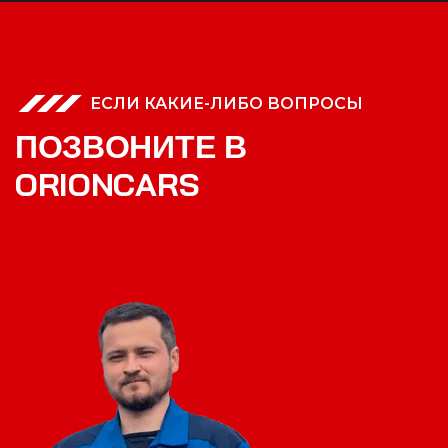
ЕСЛИ КАКИЕ-ЛИБО ВОПРОСЫ
П
О
З
В
О
Н
И
Т
Е
В
O
R
I
O
N
C
A
R
S