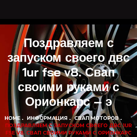
Поздравляем с
запуском своего двс
1ur fse v8. Свап
своими руками с
Орионкарс – э
HOME
ИНФОРМАЦИЯ
СВАП МОТОРОВ
ПОЗДРАВЛЯЕМ С ЗАПУСКОМ СВОЕГО ДВС 1UR
FSE V8. СВАП СВОИМИ РУКАМИ С ОРИОНКАРС