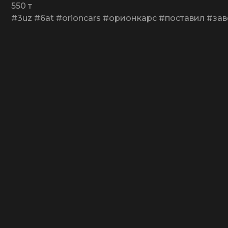
550 т
#3uz #6at #orioncars #орионкарс #поставил #за