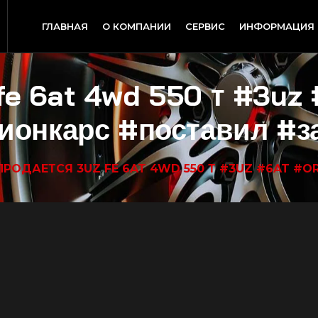
ГЛАВНАЯ
О КОМПАНИИ
СЕРВИС
ИНФОРМАЦИЯ
fe 6at 4wd 550 т #3uz 
ионкарс #поставил #з
ПРОДАЕТСЯ 3UZ FE 6AT 4WD 550 Т #3UZ #6AT 