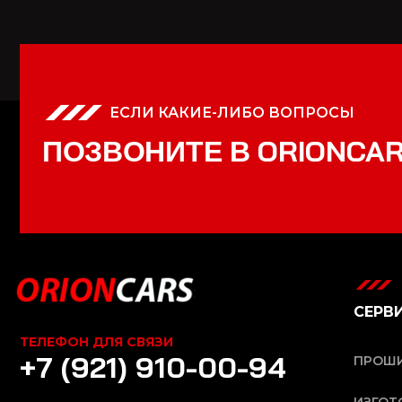
ЕСЛИ КАКИЕ-ЛИБО ВОПРОСЫ
П
О
З
В
О
Н
И
Т
Е
В
O
R
I
O
N
C
A
СЕРВ
ТЕЛЕФОН ДЛЯ СВЯЗИ
+7 (921) 910-00-94
ПРОШИ
ИЗГОТ