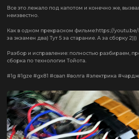
Все это лежало под капотом и конечно же, вызвало
неизвестно.
Как в одном прекрасном фильме:https://youtu.be
за экзамен два) Тут 5 за старание. А за сборку 2)))
Разбор и исправление: полностью разбираем, пр
сборка по технологии Тойота.
#1g #1gze #gx81 #свап #волга #электрика #чард