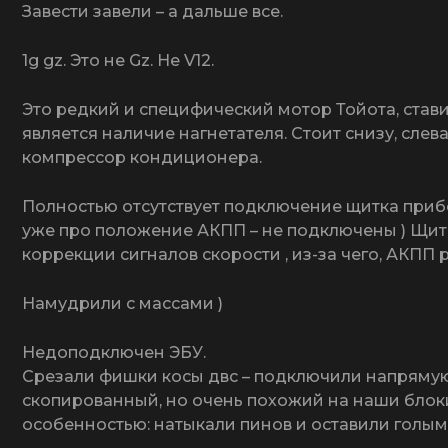
Завести завели – а дальше все.
1g gz. Это не Gz. Не V12.
Это редкий и специфический мотор Тойота, стави
является наличие нагнетателя. Стоит снизу, слев
компрессор кондиционера.
Полностью отсутствует подключение щитка приборо
уже про положение АКПП – не подключены ) Щито
коррекции сигналов скорости , из-за чего, АКПП р
Намудрили с массами )
Недоподключен ЭБУ.
Срезали фишки косы двс – подключили напряму
скопированный, но очень похожий на наши блоки
особенностью: натыкали пинов и оставили голым