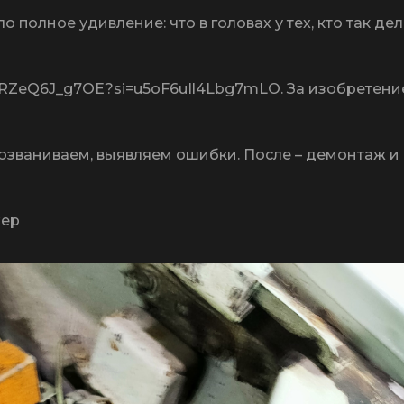
 полное удивление: что в головах у тех, кто так дел
/RZeQ6J_g7OE?si=u5oF6uIl4Lbg7mLO. За изобретение
озваниваем, выявляем ошибки. После – демонтаж и
жер