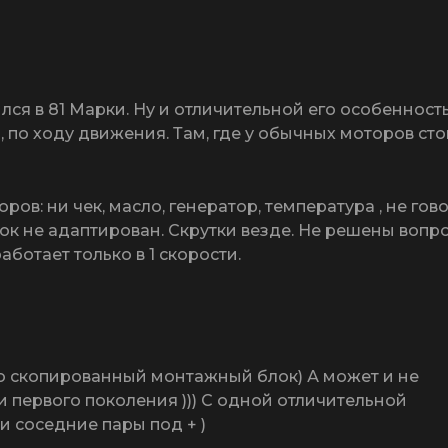
лся в 81 Марки. Ну и отличительной его особенност
а, по ходу движения. Там, где у обычных моторов сто
в: ни чек, масло, генератор, температура , не гов
к не адаптирован. Скрутки везде. Не решены вопр
аботает только в 1 скорости.
ю скопированный монтажный блок) А может и не
 первого поколения ))) С одной отличительной
и соседние пары под + )