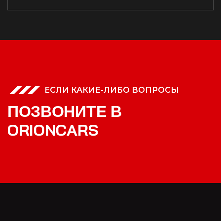
ЕСЛИ КАКИЕ-ЛИБО ВОПРОСЫ
П
О
З
В
О
Н
И
Т
Е
В
O
R
I
O
N
C
A
R
S