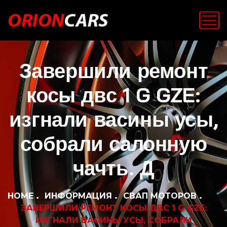
Завершили ремонт
косы двс 1 G GZE:
изгнали васины усы,
собрали салонную
чачть. Д
HOME
ИНФОРМАЦИЯ
СВАП МОТОРОВ
ЗАВЕРШИЛИ РЕМОНТ КОСЫ ДВС 1 G GZE:
ИЗГНАЛИ ВАСИНЫ УСЫ, СОБРАЛИ