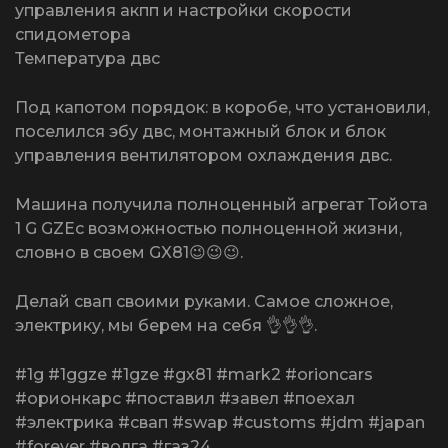
управления акпп и настройки скорости
спидометора
Температура двс
Под капотом порядок: в коробе, что установили,
поселился эбу двс, монтажный блок и блок
управления вентилятором охлаждения двс.
Машина получила полноценный агрегат Тойота
1 G GZEс возможностью полноценной жизни,
словно в своем GX81😉😉😉.
Делай свап своими руками. Самое сложное,
электрику, мы берем на себя 👌👌👌.
#1g #1ggze #1gze #gx81 #mark2 #orioncars
#орионкарс #поставил #завел #поехал
#электрика #свап #swap #customs #jdm #japan
#forever #волга #газ24